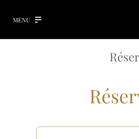
MENU
Réser
Réser